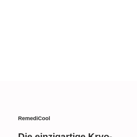
Sportmanufaktur.de
Zum Video
RemediCool
Die einzigartige Kryo­