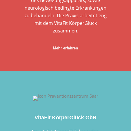
des Bewegungsapparats, sowie
neurologisch bedingte Erkrankungen
zu behandeln. Die Praxis arbeitet eng
mit dem VitaFit KörperGlück
zusammen.
Mehr erfahren
VitaFit KörperGlück GbR