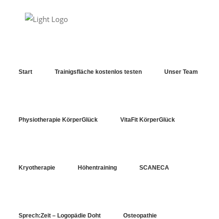
Start
Trainigsfläche kostenlos testen
Unser Team
Physiotherapie KörperGlück
VitaFit KörperGlück
VitaFit KörperGlück
Kryotherapie
Höhentraining
SCANECA
Sprech:Zeit – Logopädie Doht
Osteopathie