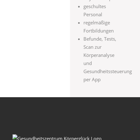
geschultes
Personal
regelmäßige
Fortbildungen
Befunde, Tests,
Scan zur
Körperanalyse
und
Gesundheitssteuerung
per App