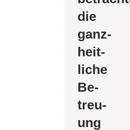
die
ganz­
heit­
liche
Be­
treu­­
ung