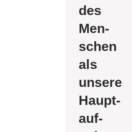
des
Men­
schen
als
unsere
Haupt­­­
auf­