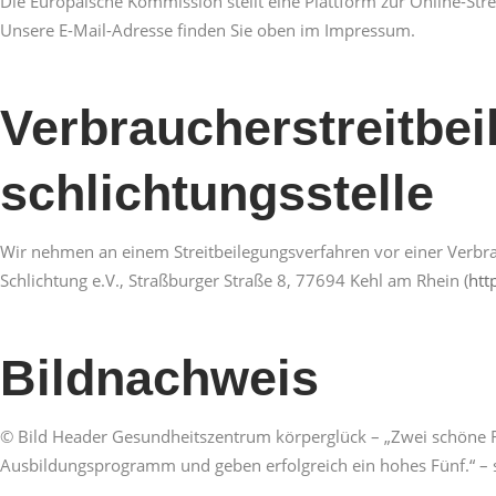
Die Europäische Kommission stellt eine Plattform zur Online-Stre
Unsere E-Mail-Adresse finden Sie oben im Impressum.
Verbraucher­streit­be
schlichtungs­stelle
Wir nehmen an einem Streitbeilegungsverfahren vor einer Verbrauc
Schlichtung e.V., Straßburger Straße 8, 77694 Kehl am Rhein (
htt
Bildnachweis
© Bild Header Gesundheitszentrum körperglück – „Zwei schöne Fit 
Ausbildungsprogramm und geben erfolgreich ein hohes Fünf.“ –