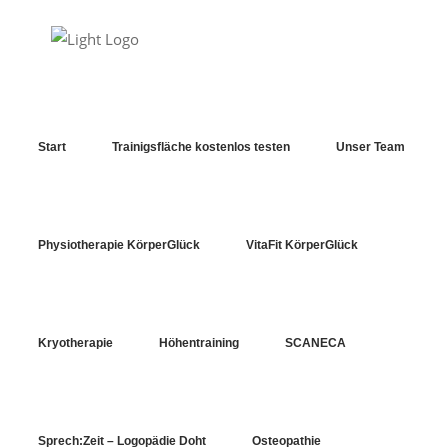
Start
Trainigsfläche kostenlos testen
Unser Team
Physiotherapie KörperGlück
VitaFit KörperGlück
Kursbeschreibungen
Kryotherapie
Höhentraining
SCANECA
Sprech:Zeit – Logopädie Doht
Osteopathie