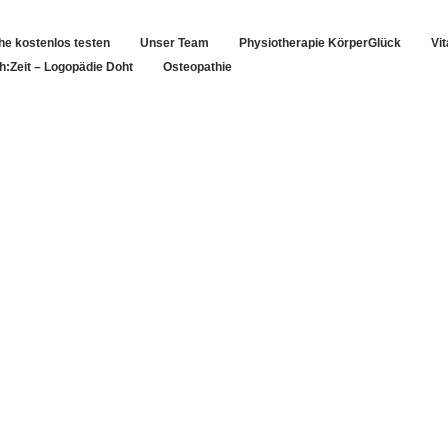
che kostenlos testen
Unser Team
Physiotherapie KörperGlück
Vi
h:Zeit – Logopädie Doht
Osteopathie
Unser Team