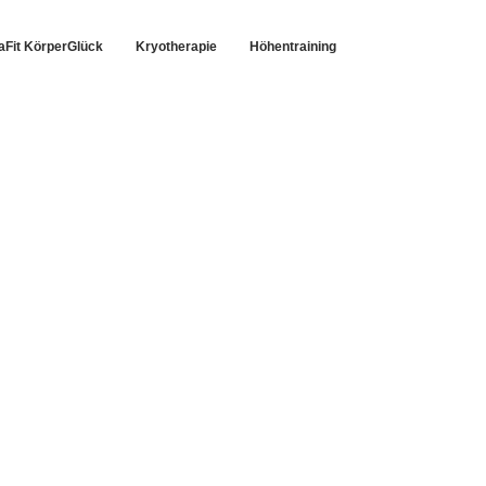
taFit KörperGlück
Kryotherapie
Höhentraining