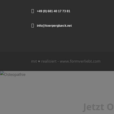
+49 (0) 681 40 17 73 81
info@koerperglueck.net
mit ♥ realisiert -
www.formverliebt.com
Jetzt 