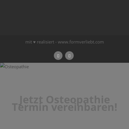
mit ♥ realisiert -
www.formverliebt.com
Jetzt Osteopathie
Termin vereinbaren!