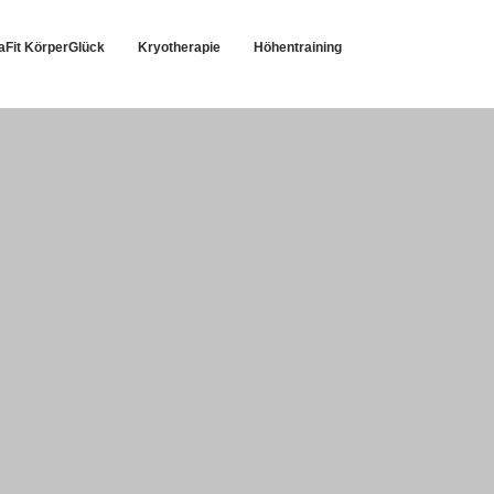
taFit KörperGlück
Kryotherapie
Höhentraining