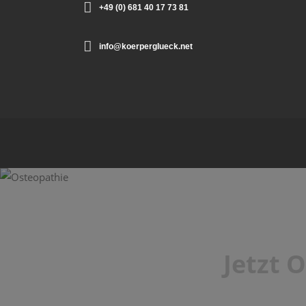
+49 (0) 681 40 17 73 81
info@koerperglueck.net
Jetzt 