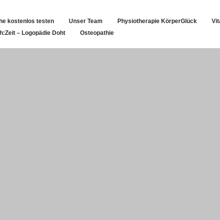
che kostenlos testen
Unser Team
Physiotherapie KörperGlück
Vi
h:Zeit – Logopädie Doht
Osteopathie